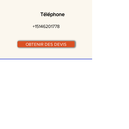
Téléphone
+15146201778
OBTENIR DES DEVIS
© traiteurs-quebecois.com
Par ville :
Laval
St-Jean-sur-Richelieu
Rive-Sud
Terrebonne
Gatineau
Joliette
Boucherville
Ste Julie
Magog
Bromont
Repentigny
Châteauguay
Rive-Nord
Chicoutimi
St-Jérôme
Rimouski
Trois-Rivières
Valleyfield
Beloeil
Victoriaville