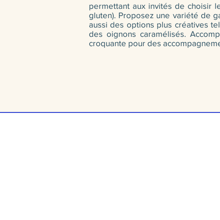
permettant aux invités de choisir l
gluten). Proposez une variété de ga
aussi des options plus créatives te
des oignons caramélisés. Accompa
croquante pour des accompagnement
Par ville :
Pa
eguenay
Laval
Vegan
t-Jean-sur-Richelieu
Rive-Sud
Végétalien
errebonne
Gatineau
Buffet froid
oliette
Boucherville
Méchoui
te Julie
Magog
Sans gluten
romont
Repentigny
Citron confi
hâteauguay
Rive-Nord
Barbecue