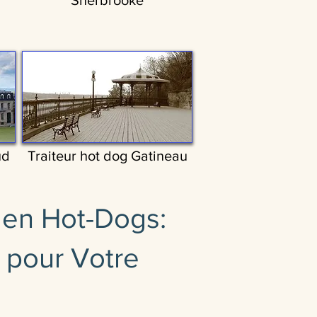
Sherbrooke
ud
Traiteur hot dog Gatineau
é en Hot-Dogs:
e pour Votre