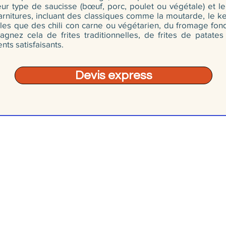
eur type de saucisse (bœuf, porc, poulet ou végétale) et le
rnitures, incluant des classiques comme la moutarde, le ket
lles que des chili con carne ou végétarien, du fromage fon
gnez cela de frites traditionnelles, de frites de patate
s satisfaisants.
Devis express
© traiteurs-quebecois.com
r style culinaire :
Par mode
Cuisine de grand mère
Scol
Grec
Boit
Halal
À do
Haut de gamme
Buff
Paella
Gard
t
Pâtes
Cock
Portugais
Livr