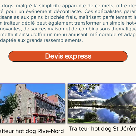
ot-dogs, malgré la simplicité apparente de ce mets, offre de
té pour un événement décontracté. Ces spécialistes garanti
isanales aux pains briochés frais, maîtrisant parfaitement
Un traiteur dédié peut également transformer un simple ho
 innovantes, de sauces maison et de combinaisons thématiq
mettant ainsi d'offrir un menu amusant, mémorable et adapt
t adaptée aux grands rassemblements.
Devis express
Traiteur hot dog St-Jérô
aiteur hot dog Rive-Nord