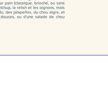
ur pain (classique, brioché, ou sans
chup, la relish et les oignons, mais
du, des jalapeños, du chou aigre, et
s douces, ou d'une salade de chou
 de restauration :
Par type d'événem
aire
Noël
e à lunch
Mariage
micile
Déjeuner
et
Corporatif
erie
St-Valentin
tail dinatoire
Evénementiel
aison