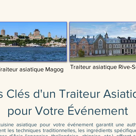
Traiteur asiatique Rive-
raiteur asiatique Magog
 Clés d'un Traiteur Asiati
pour Votre Événement
 cuisine asiatique pour votre événement garantit une auth
nt les techniques traditionnelles, les ingrédients spécifiqu
nes d'Asie (japonaise, thaïlandaise, chinoise, etc.), offran