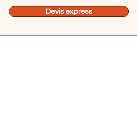
Devis express
© traiteurs-quebecois.com
r style culinaire :
Par mode
Cuisine de grand mère
Scol
Grec
Boit
Halal
À do
Haut de gamme
Buff
Paella
Gard
t
Pâtes
Cock
Portugais
Livr
Salade
Brun
oël
Tapas
À em
Bar à poutine
Food
que
Boulangerie
Verr
Buffet campagnard
Ateli
Charcutier
Apéri