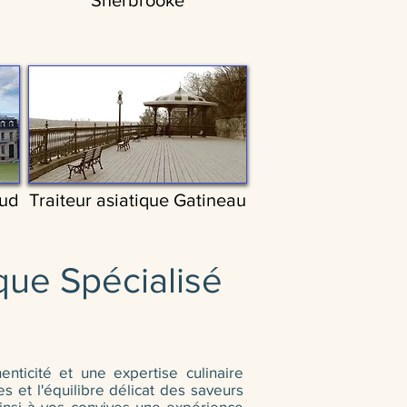
Sherbrooke
Sud
Traiteur asiatique Gatineau
que Spécialisé
enticité et une expertise culinaire
es et l'équilibre délicat des saveurs
t ainsi à vos convives une expérience