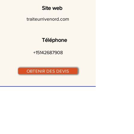
Site web
traiteurrivenord.com
Téléphone
+15142687908
OBTENIR DES DEVIS
© traiteurs-quebecois.com
Par ville :
Laval
St-Jean-sur-Richelieu
Rive-Sud
Terrebonne
Gatineau
Joliette
Boucherville
Ste Julie
Magog
Bromont