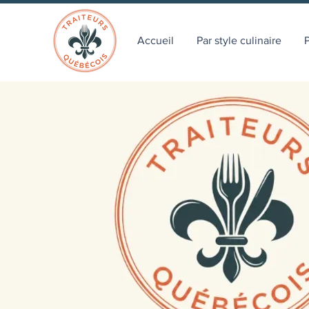
Accueil
Par style culinaire
P