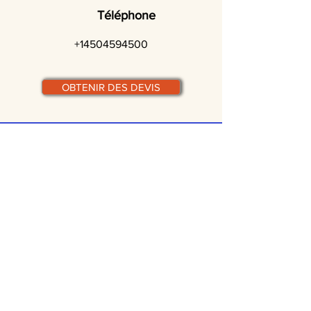
Téléphone
+14504594500
OBTENIR DES DEVIS
© traiteurs-quebecois.com
Par ville :
Laval
St-Jean-sur-Richelieu
Rive-Sud
Terrebonne
Gatineau
Joliette
Boucherville
Ste Julie
Magog
Bromont
Repentigny
Châteauguay
Rive-Nord
Chicoutimi
St-Jérôme
Rimouski
Trois-Rivières
Valleyfield
Beloeil
Victoriaville
Blainville
Beauharnois
Granby
Chambly