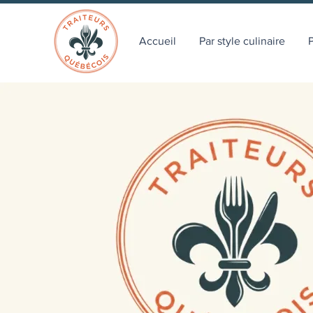
Accueil
Par style culinaire
P