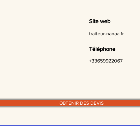
Site web
traiteur-nanaa.fr
Téléphone
+33659922067
OBTENIR DES DEVIS
© traiteurs-quebecois.com