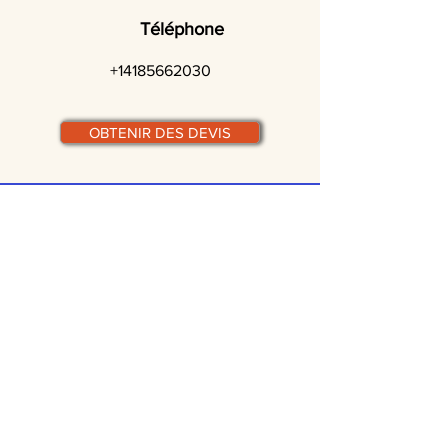
Téléphone
+14185662030
OBTENIR DES DEVIS
© traiteurs-quebecois.com
Par ville :
Laval
St-Jean-sur-Richelieu
Rive-Sud
Terrebonne
Gatineau
Joliette
Boucherville
Ste Julie
Magog
Bromont
Repentigny
Châteauguay
Rive-Nord
Chicoutimi
St-Jérôme
Rimouski
Trois-Rivières
Valleyfield
Beloeil
Victoriaville
Blainville
Beauharnois
Granby
Chambly