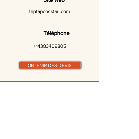
Site web
taptapcocktail.com
Téléphone
+14383409805
OBTENIR DES DEVIS
© traiteurs-quebecois.com
Par ville :
Laval
St-Jean-sur-Richelieu
Rive-Sud
Terrebonne
Gatineau
Joliette
Boucherville
Ste Julie
Magog
Bromont
Repentigny
Châteauguay
Rive-Nord
Chicoutimi