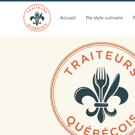
Accueil
Par style culinaire
P