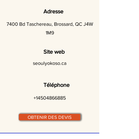
Adresse
7400 Bd Taschereau, Brossard, QC J4W
1M9
Site web
seoulyokoso.ca
Téléphone
+14504866885
OBTENIR DES DEVIS
© traiteurs-quebecois.com