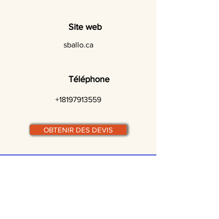
Site web
sballo.ca
Téléphone
+18197913559
OBTENIR DES DEVIS
© traiteurs-quebecois.com
Par ville :
Laval
St-Jean-sur-Richelieu
Rive-Sud
Terrebonne
Gatineau
Joliette
Boucherville
Ste Julie