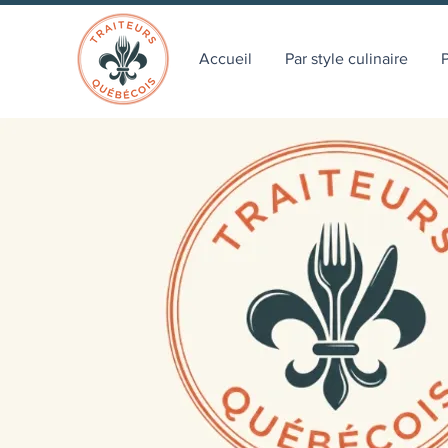
Accueil
Par style culinaire
P