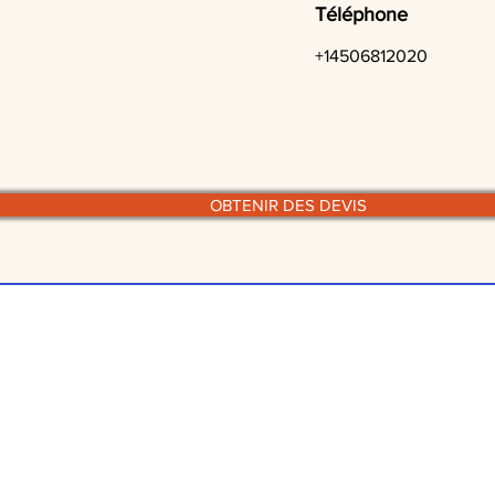
Téléphone
+14506812020
OBTENIR DES DEVIS
© traiteurs-quebecois.com
r style culinaire :
Par mode
Cuisine de grand mère
Scol
Grec
Boit
Halal
À do
Haut de gamme
Buff
Paella
Gard