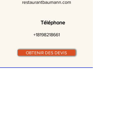
restaurantbaumann.com
Téléphone
+18198218661
OBTENIR DES DEVIS
© traiteurs-quebecois.com
Par ville :
Laval
St-Jean-sur-Richelieu
Rive-Sud
Terrebonne
Gatineau
Joliette
Boucherville
Ste Julie
Magog
Bromont
Repentigny
Châteauguay
Rive-Nord
Chicoutimi
St-Jérôme
Rimouski
Trois-Rivières
Valleyfield