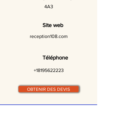
4A3
Site web
reception108.com
Téléphone
+18195622223
OBTENIR DES DEVIS
© traiteurs-quebecois.com
Par ville :
Laval
St-Jean-sur-Richelieu
Rive-Sud
Terrebonne