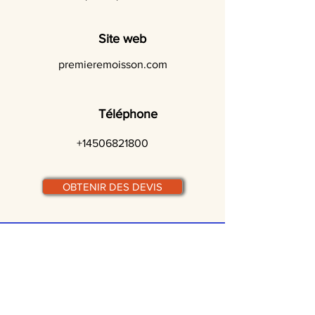
Site web
premieremoisson.com
Téléphone
+14506821800
OBTENIR DES DEVIS
© traiteurs-quebecois.com
Par ville :
Laval
St-Jean-sur-Richelieu
Rive-Sud
Terrebonne
Gatineau
Joliette
Boucherville
Ste Julie