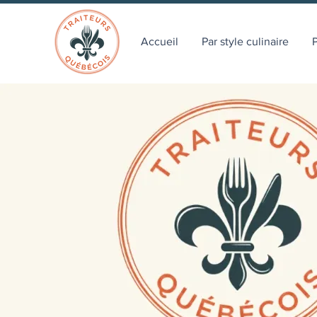
Accueil
Par style culinaire
P