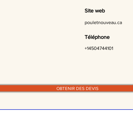
Site web
pouletnouveau.ca
Téléphone
+14504744101
OBTENIR DES DEVIS
© traiteurs-quebecois.com