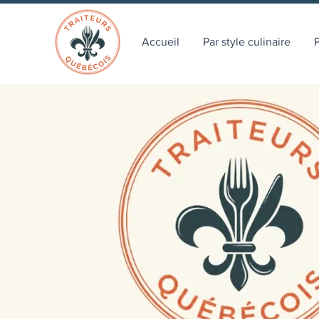
Accueil
Par style culinaire
P