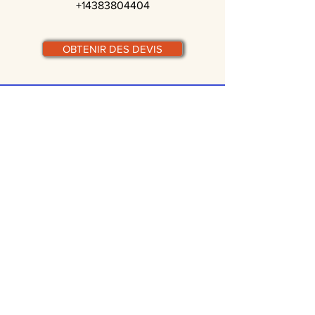
+14383804404
OBTENIR DES DEVIS
© traiteurs-quebecois.com
Par ville :
Laval
St-Jean-sur-Richelieu
Rive-Sud
Terrebonne
Gatineau
Joliette
Boucherville
Ste Julie
Magog
Bromont
Repentigny
Châteauguay
Rive-Nord
Chicoutimi
St-Jérôme
Rimouski
Trois-Rivières
Valleyfield
Beloeil
Victoriaville
Blainville
Beauharnois
Granby
Chambly
Laurentides
Lanaudière
Lévis
Mascouche
Longueuil
Mont-Tremblant