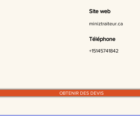
Site web
miniztraiteur.ca
Téléphone
+15145741842
OBTENIR DES DEVIS
© traiteurs-quebecois.com