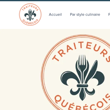
Accueil
Par style culinaire
P