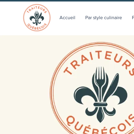
Accueil
Par style culinaire
P