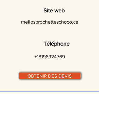
Site web
mellosbrochetteschoco.ca
Téléphone
+18196924769
OBTENIR DES DEVIS
© traiteurs-quebecois.com
Par ville :
Laval
St-Jean-sur-Richelieu
Rive-Sud
Terrebonne
Gatineau
Joliette
Boucherville
Ste Julie
Magog
Bromont