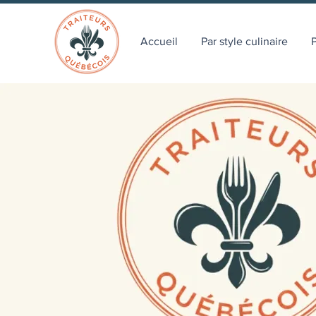
Accueil
Par style culinaire
P