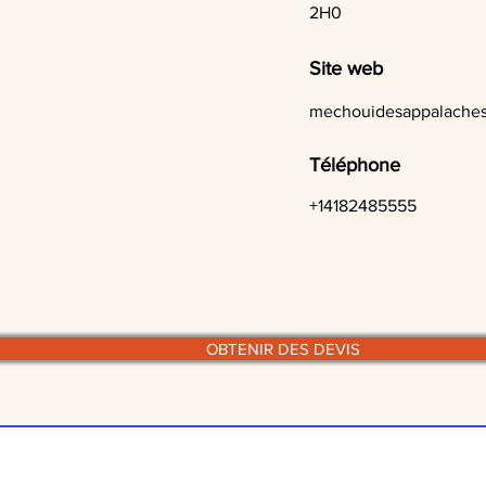
2H0
Site web
mechouidesappalaches
Téléphone
+14182485555
OBTENIR DES DEVIS
© traiteurs-quebecois.com