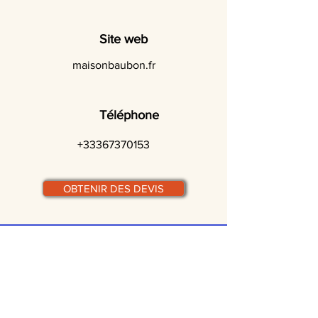
Site web
maisonbaubon.fr
Téléphone
+33367370153
OBTENIR DES DEVIS
© traiteurs-quebecois.com
Par ville :
Laval
St-Jean-sur-Richelieu
Rive-Sud
Terrebonne
Gatineau
Joliette
Boucherville
Ste Julie