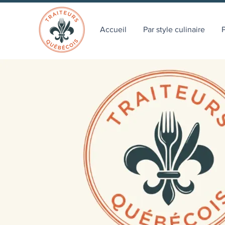
Accueil
Par style culinaire
P