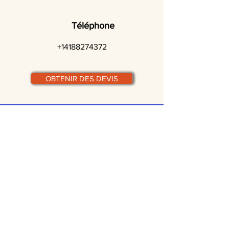
Téléphone
+14188274372
OBTENIR DES DEVIS
© traiteurs-quebecois.com
Par ville :
Laval
St-Jean-sur-Richelieu
Rive-Sud
Terrebonne
Gatineau
Joliette
Boucherville
Ste Julie
Magog
Bromont
Repentigny
Châteauguay
Rive-Nord
Chicoutimi
St-Jérôme
Rimouski
Trois-Rivières
Valleyfield
Beloeil
Victoriaville