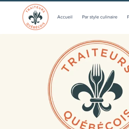
Accueil
Par style culinaire
P