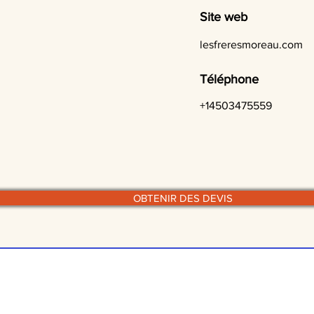
Site web
lesfreresmoreau.com
Téléphone
+14503475559
OBTENIR DES DEVIS
© traiteurs-quebecois.com
r style culinaire :
Par mode