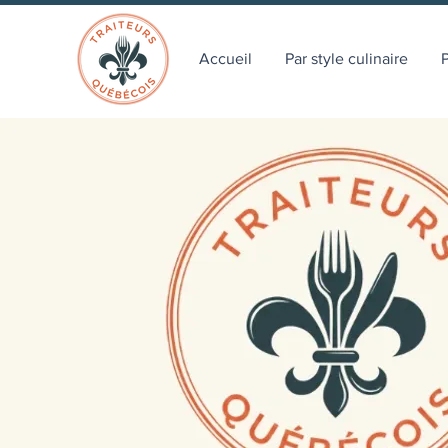
Accueil
Par style culinaire
P