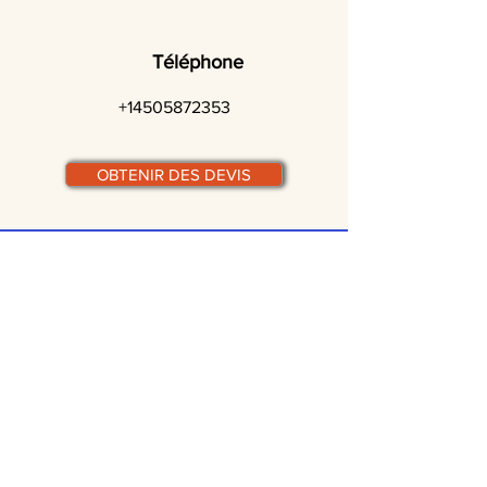
Téléphone
+14505872353
OBTENIR DES DEVIS
© traiteurs-quebecois.com
Par ville :
Laval
St-Jean-sur-Richelieu
Rive-Sud
Terrebonne
Gatineau
Joliette
Boucherville
Ste Julie
Magog
Bromont
Repentigny
Châteauguay
Rive-Nord
Chicoutimi
St-Jérôme
Rimouski
Trois-Rivières
Valleyfield
Beloeil
Victoriaville