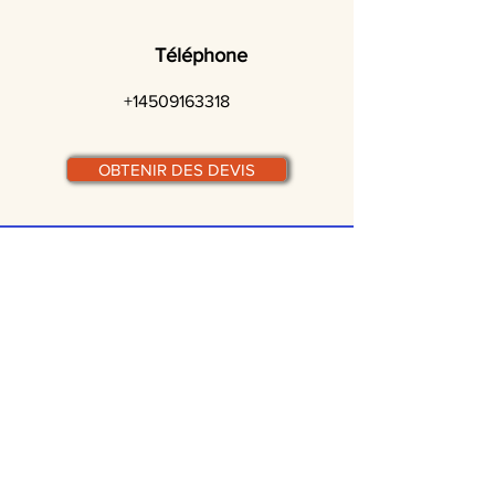
Téléphone
+14509163318
OBTENIR DES DEVIS
© traiteurs-quebecois.com
Par ville :
Laval
St-Jean-sur-Richelieu
Rive-Sud
Terrebonne
Gatineau
Joliette
Boucherville
Ste Julie
Magog
Bromont
Repentigny
Châteauguay
Rive-Nord
Chicoutimi
St-Jérôme
Rimouski
Trois-Rivières
Valleyfield
Beloeil
Victoriaville