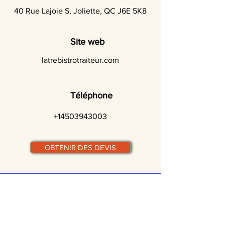
40 Rue Lajoie S, Joliette, QC J6E 5K8
Site web
latrebistrotraiteur.com
Téléphone
+14503943003
OBTENIR DES DEVIS
© traiteurs-quebecois.com
Par ville :
Laval
St-Jean-sur-Richelieu
Rive-Sud
Terrebonne