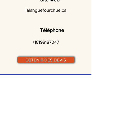
lalanguefourchue.ca
Téléphone
+18198187047
OBTENIR DES DEVIS
© traiteurs-quebecois.com
Par ville :
Laval
St-Jean-sur-Richelieu
Rive-Sud
Terrebonne
Gatineau
Joliette
Boucherville
Ste Julie
Magog
Bromont
Repentigny
Châteauguay
Rive-Nord
Chicoutimi