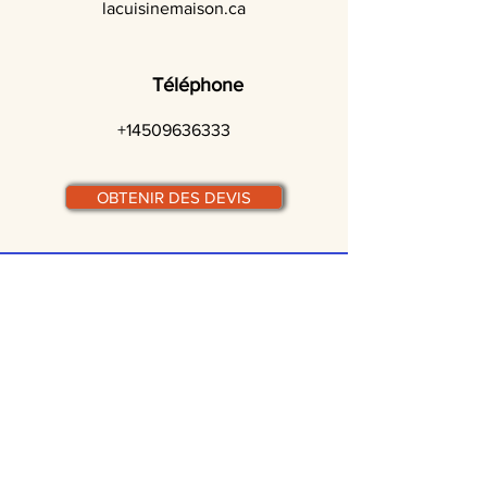
lacuisinemaison.ca
Téléphone
+14509636333
OBTENIR DES DEVIS
© traiteurs-quebecois.com
Par ville :
Laval
St-Jean-sur-Richelieu
Rive-Sud
Terrebonne
Gatineau
Joliette
Boucherville
Ste Julie
Magog
Bromont
Repentigny
Châteauguay
Rive-Nord
Chicoutimi
St-Jérôme
Rimouski
Trois-Rivières
Valleyfield