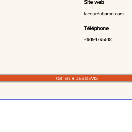
Site web
lacourdubaron.com
Téléphone
+18194795518
OBTENIR DES DEVIS
© traiteurs-quebecois.com
r style culinaire :
Par mode