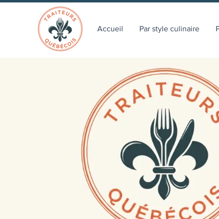
Accueil
Par style culinaire
P