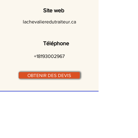
Site web
lachevalieredutraiteur.ca
Téléphone
+18193002967
OBTENIR DES DEVIS
© traiteurs-quebecois.com
Par ville :
Laval
St-Jean-sur-Richelieu
Rive-Sud
Terrebonne
Gatineau
Joliette
Boucherville
Ste Julie
Magog
Bromont