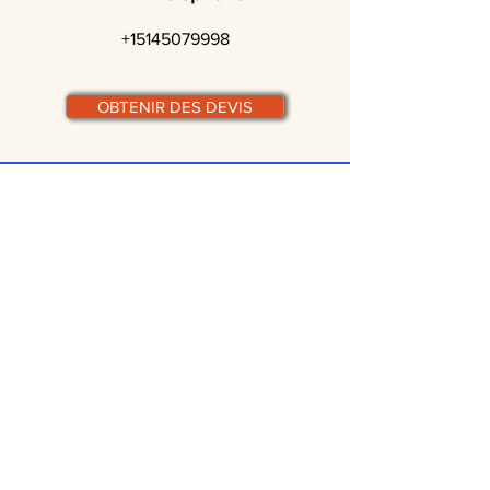
+15145079998
OBTENIR DES DEVIS
© traiteurs-quebecois.com
Par ville :
Laval
St-Jean-sur-Richelieu
Rive-Sud
Terrebonne
Gatineau
Joliette
Boucherville
Ste Julie
Magog
Bromont
Repentigny
Châteauguay
Rive-Nord
Chicoutimi
St-Jérôme
Rimouski
Trois-Rivières
Valleyfield
Beloeil
Victoriaville
Blainville
Beauharnois
Granby
Chambly
Laurentides
Lanaudière
Lévis
Mascouche