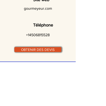
gourmeyeur.com
Téléphone
+14506815528
OBTENIR DES DEVIS
© traiteurs-quebecois.com
Par ville :
Laval
St-Jean-sur-Richelieu
Rive-Sud
Terrebonne
Gatineau
Joliette
Boucherville
Ste Julie
Magog
Bromont
Repentigny
Châteauguay
Rive-Nord
Chicoutimi