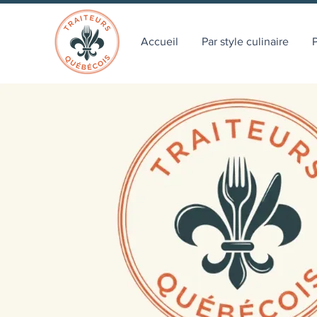
Accueil
Par style culinaire
P