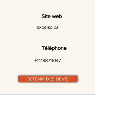
Site web
excelso.ca
Téléphone
+14188716147
OBTENIR DES DEVIS
© traiteurs-quebecois.com
Par ville :
Laval
St-Jean-sur-Richelieu
Rive-Sud
Terrebonne
Gatineau
Joliette
Boucherville
Ste Julie