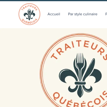
Accueil
Par style culinaire
P