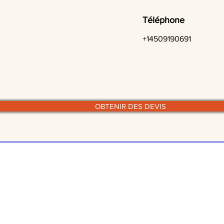
Téléphone
+14509190691
OBTENIR DES DEVIS
© traiteurs-quebecois.com
r style culinaire :
Par mode
Cuisine de grand mère
Scol
Grec
Boit
Halal
À do