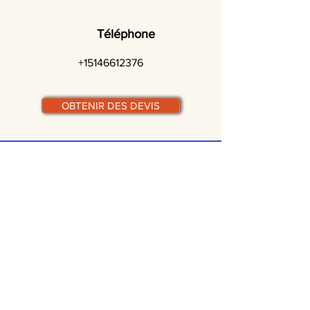
Téléphone
+15146612376
OBTENIR DES DEVIS
© traiteurs-quebecois.com
Par ville :
Laval
St-Jean-sur-Richelieu
Rive-Sud
Terrebonne
Gatineau
Joliette
Boucherville
Ste Julie
Magog
Bromont
Repentigny
Châteauguay
Rive-Nord
Chicoutimi
St-Jérôme
Rimouski
Trois-Rivières
Valleyfield
Beloeil
Victoriaville