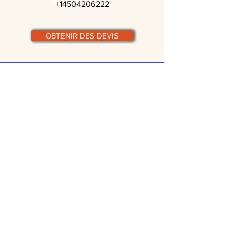
+14504206222
OBTENIR DES DEVIS
© traiteurs-quebecois.com
Par ville :
Laval
St-Jean-sur-Richelieu
Rive-Sud
Terrebonne
Gatineau
Joliette
Boucherville
Ste Julie
Magog
Bromont
Repentigny
Châteauguay
Rive-Nord
Chicoutimi
St-Jérôme
Rimouski
Trois-Rivières
Valleyfield
Beloeil
Victoriaville
Blainville
Beauharnois
Granby
Chambly
Laurentides
Lanaudière
Lévis
Mascouche
Longueuil
Mont-Tremblant