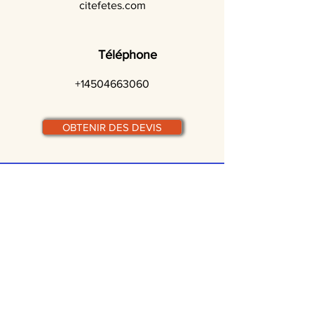
citefetes.com
Téléphone
+14504663060
OBTENIR DES DEVIS
© traiteurs-quebecois.com
Par ville :
Laval
St-Jean-sur-Richelieu
Rive-Sud
Terrebonne
Gatineau
Joliette
Boucherville
Ste Julie
Magog
Bromont
Repentigny
Châteauguay
Rive-Nord
Chicoutimi
St-Jérôme
Rimouski
Trois-Rivières
Valleyfield