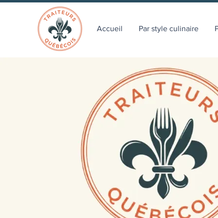
Accueil
Par style culinaire
P