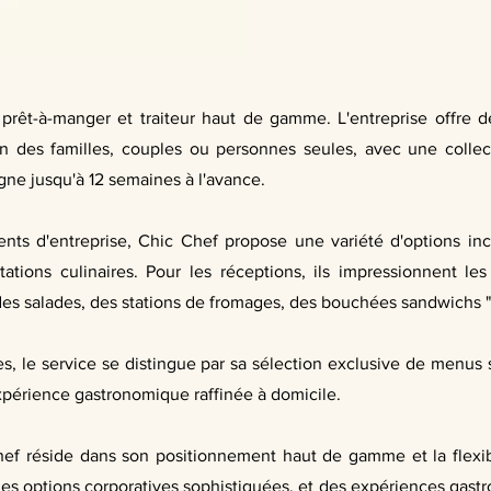
rêt-à-manger et traiteur haut de gamme. L'entreprise offre d
dien des familles, couples ou personnes seules, avec une colle
gne jusqu'à 12 semaines à l'avance.
ts d'entreprise, Chic Chef propose une variété d'options inclua
tations culinaires. Pour les réceptions, ils impressionnent le
des salades, des stations de fromages, des bouchées sandwichs 
tes, le service se distingue par sa sélection exclusive de menu
périence gastronomique raffinée à domicile.
Chef réside dans son positionnement haut de gamme et la flexib
des options corporatives sophistiquées, et des expériences gas