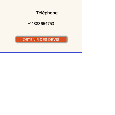
Téléphone
+14383654753
OBTENIR DES DEVIS
© traiteurs-quebecois.com
Par ville :
Laval
St-Jean-sur-Richelieu
Rive-Sud
Terrebonne
Gatineau
Joliette
Boucherville
Ste Julie
Magog
Bromont
Repentigny
Châteauguay
Rive-Nord
Chicoutimi
St-Jérôme
Rimouski
Trois-Rivières
Valleyfield
Beloeil
Victoriaville