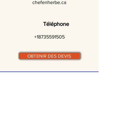
chefenherbe.ca
Téléphone
+18735591505
OBTENIR DES DEVIS
© traiteurs-quebecois.com
Par ville :
Laval
St-Jean-sur-Richelieu
Rive-Sud
Terrebonne
Gatineau
Joliette
Boucherville
Ste Julie
Magog
Bromont
Repentigny
Châteauguay
Rive-Nord
Chicoutimi
St-Jérôme
Rimouski
Trois-Rivières
Valleyfield