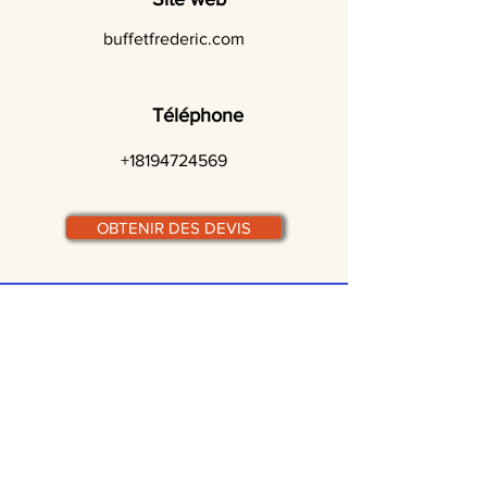
buffetfrederic.com
Téléphone
+18194724569
OBTENIR DES DEVIS
© traiteurs-quebecois.com
Par ville :
Laval
St-Jean-sur-Richelieu
Rive-Sud
Terrebonne
Gatineau
Joliette
Boucherville
Ste Julie
Magog
Bromont
Repentigny
Châteauguay
Rive-Nord
Chicoutimi