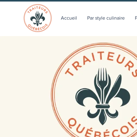
Accueil
Par style culinaire
P