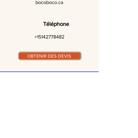
bocoboco.ca
Téléphone
+15142778482
OBTENIR DES DEVIS
© traiteurs-quebecois.com
Par ville :
Laval
St-Jean-sur-Richelieu
Rive-Sud
Terrebonne
Gatineau
Joliette
Boucherville
Ste Julie
Magog
Bromont
Repentigny
Châteauguay
Rive-Nord
Chicoutimi
St-Jérôme
Rimouski
Trois-Rivières
Valleyfield