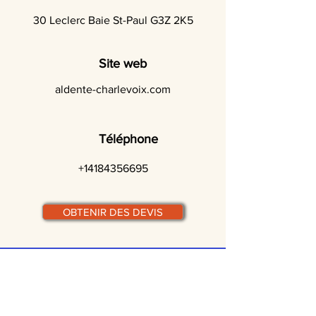
30 Leclerc Baie St-Paul G3Z 2K5
Site web
aldente-charlevoix.com
Téléphone
+14184356695
OBTENIR DES DEVIS
© traiteurs-quebecois.com
Par ville :
Laval
St-Jean-sur-Richelieu
Rive-Sud
Terrebonne